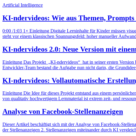
Artificial Intelligence
KI-ndervideos: Wie aus Themen, Prompts 
0:00 /1:03 1× Einleitung Digitale Lerninhalte für Kinder müssen vis
steht vor einem klassischen Spannungsfeld: hoher manueller Aufwand f
KI-ndervideos 2.0: Neue Version mit einem
Einleitung Das Projekt „KI-ndervideos“ hat in seiner ersten Version b
Entwickler-Team bestand die Aufgabe nun nicht darin, die Grundidee 
KI-ndervideos: Vollautomatische Erstellun
Einleitung Die Idee für dieses Projekt entstand aus einem persönlich
von qualitativ hochwertigem Lernmaterial ist extrem zeit- und resso
Analyse von Facebook-Stellenanzeigen
Dieser Artikel beschäftigt sich mit der Analyse von Facebook-Stellena
der Stellenanzeigen 2. Stellenanzeigen miteinander durch KI vergleic