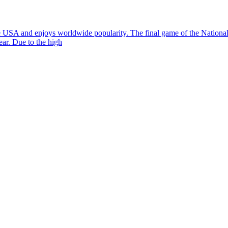
the USA and enjoys worldwide popularity. The final game of the Nationa
ear. Due to the high