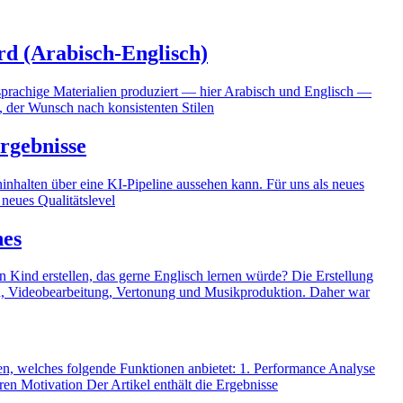
d (Arabisch-Englisch)
isprachige Materialien produziert — hier Arabisch und Englisch —
, der Wunsch nach konsistenten Stilen
Ergebnisse
ninhalten über eine KI-Pipeline aussehen kann. Für uns als neues
neues Qualitätslevel
nes
n Kind erstellen, das gerne Englisch lernen würde? Die Erstellung
sign, Videobearbeitung, Vertonung und Musikproduktion. Daher war
auen, welches folgende Funktionen anbietet: 1. Performance Analyse
ren Motivation Der Artikel enthält die Ergebnisse