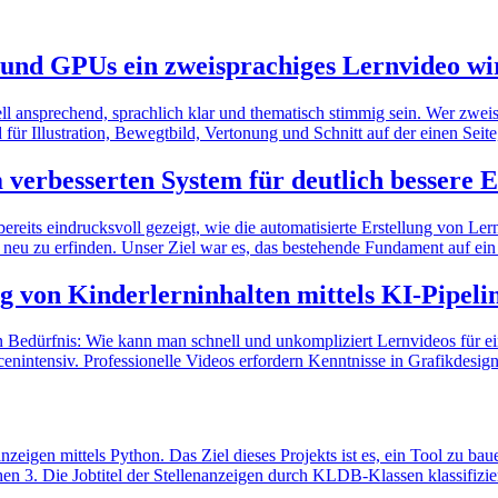
und GPUs ein zweisprachiges Lernvideo wir
uell ansprechend, sprachlich klar und thematisch stimmig sein. Wer zwe
ür Illustration, Bewegtbild, Vertonung und Schnitt auf der einen Seite
 verbesserten System für deutlich bessere 
ereits eindrucksvoll gezeigt, wie die automatisierte Erstellung von Ler
neu zu erfinden. Unser Ziel war es, das bestehende Fundament auf ein 
g von Kinderlerninhalten mittels KI-Pipeli
en Bedürfnis: Wie kann man schnell und unkompliziert Lernvideos für ei
urcenintensiv. Professionelle Videos erfordern Kenntnisse in Grafikde
nzeigen mittels Python. Das Ziel dieses Projekts ist es, ein Tool zu b
hen 3. Die Jobtitel der Stellenanzeigen durch KLDB-Klassen klassifizie